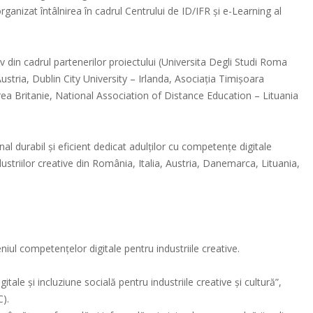
ganizat întâlnirea în cadrul Centrului de ID/IFR și e-Learning al
iv din cadrul partenerilor proiectului (Universita Degli Studi Roma
ustria, Dublin City University – Irlanda, Asociația Timișoara
a Britanie, National Association of Distance Education – Lituania
l durabil și eficient dedicat adulților cu competențe digitale
ndustriilor creative din România, Italia, Austria, Danemarca, Lituania,
iul competențelor digitale pentru industriile creative.
ale și incluziune socială pentru industriile creative și cultură”,
).