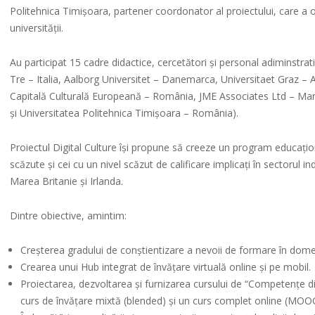
Politehnica Timișoara, partener coordonator al proiectului, care a or
universității.
Au participat 15 cadre didactice, cercetători și personal adiminstrat
Tre – Italia, Aalborg Universitet – Danemarca, Universitaet Graz – A
Capitală Culturală Europeană – România, JME Associates Ltd – Mare
și Universitatea Politehnica Timișoara – România).
Proiectul Digital Culture își propune să creeze un program educaționa
scăzute și cei cu un nivel scăzut de calificare implicați în sectorul i
Marea Britanie și Irlanda.
Dintre obiective, amintim:
Creșterea gradului de conștientizare a nevoii de formare în domen
Crearea unui Hub integrat de învățare virtuală online și pe mobil.
Proiectarea, dezvoltarea și furnizarea cursului de “Competențe digit
curs de învățare mixtă (blended) și un curs complet online (MOOC