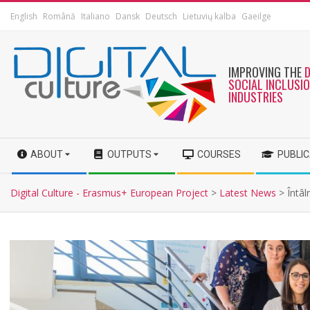
English
Română
Italiano
Dansk
Deutsch
Lietuvių kalba
Gaeilge
IMPROVING THE
SOCIAL INCLUSI
INDUSTRIES
ABOUT
OUTPUTS
COURSES
PUBLI
Digital Culture - Erasmus+ European Project
>
Latest News
>
Întâl