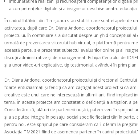
Îmbunătățirea realizării și recunoașterii competențelor digitale pr
a competențelor digitale și a insignelor deschise pentru educația ad
În cadrul întâlnirii din Timișoara s-au stabilit care sunt etapele de u
activitatea, după care Dr. Diana Andone, coordonatorul proiectului 
proiectului. În continuare s-a discutat despre un ghid conceptual al c
urmată de prezentarea viitorului hub virtual, o platformă pentru me
această parte, s-a prezentat subiectul evaluărilor online și al insigne
discuții administrative și de management. Echipa Centrului de ID/IF
și a unor video-uri explicative, tip testimonial, avându-i în prim plan p
Dr. Diana Andone, coordonatorul proiectului și director al Centrulu
foarte entuziasmați și fericiți că am câștigat acest proiect și că am a
creative este unul care ne interesează în ultimii ani, fiind implicați
temă. În aceste proiecte am constatat o deficiență a artiștilor, a p
Considerăm că, alături de partenerii noștri, putem veni în sprijinul ac
și a se putea integra în peisajul social specific fiecărei țări în par
pentru noi, este sprijinul pe care considerăm că îl oferim la pregăti
Asociația TM2021 fiind de asemenea partener în cadrul proiectului.