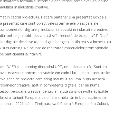
in învățarea formală și informală prin introducerea evaluării online
ulților în industriile creative.
rmat în cadrul proiectului. Fiecare partener și-a prezentat echipa și
a prezentat care sunt obiectivele și termenele principale ale
omptenețelor digitale și incluziunea socială în industriile creative,
diul online și mobil, dezvoltată și întreținută de echipa UPT. După
lor digitale deschise (open digital badges). Întâlnirea s-a încheiat cu
R și eLearning s-a ocupat de realizarea materialelor promoționale
e participanții la întâlnire.
i de ID/IFR și eLearning din cadrul UPT, ne-a declarat că: “Suntem
vut ocazia să pornim activitățile din cadrul lui. Subiectul industriilor
 într-o serie de proiecte care ating mai mult sau mai puțin această
ersoanelor creative, atât în competențe digitale, dar nu numai.
estor persoane creative, pentru a-i ajuta să își dezvolte abilitățile
te, dar și al Uniunii Europene ca un ansamblu. Un imbold suplimentar
rea anului 2021, când Timișoara va fi Capitală Europeană a Culturii,
”