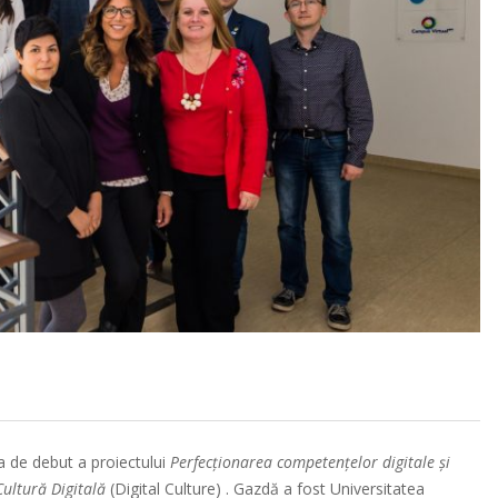
a de debut a proiectului
Perfecționarea competențelor digitale și
Cultură Digitală
(Digital Culture) . Gazdă a fost Universitatea